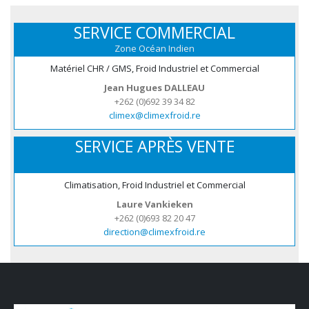
SERVICE COMMERCIAL
Zone Océan Indien
Matériel CHR / GMS, Froid Industriel et Commercial
Jean Hugues DALLEAU
+262 (0)692 39 34 82
climex@climexfroid.re
SERVICE APRÈS VENTE
Climatisation, Froid Industriel et Commercial
Laure Vankieken
+262 (0)693 82 20 47
direction@climexfroid.re