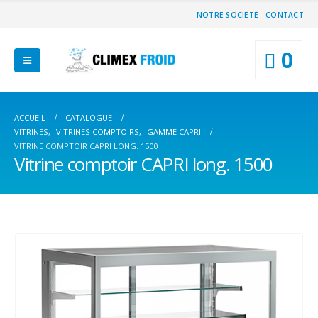
NOTRE SOCIÉTÉ
CONTACT
0
ACCUEIL
CATALOGUE
VITRINES
,
VITRINES COMPTOIRS
,
GAMME CAPRI
VITRINE COMPTOIR CAPRI LONG. 1500
Vitrine comptoir CAPRI long. 1500