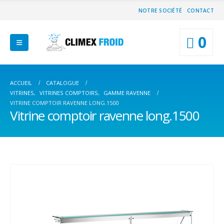
NOTRE SOCIÉTÉ
CONTACT
0
ACCUEIL
CATALOGUE
VITRINES
,
VITRINES COMPTOIRS
,
GAMME RAVENNE
VITRINE COMPTOIR RAVENNE LONG.1500
Vitrine comptoir ravenne long.1500