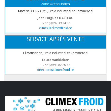
Zone Océan Indien
Matériel CHR / GMS, Froid Industriel et Commercial
Jean Hugues DALLEAU
+262 (0)692 39 34 82
climex@climexfroid.re
SERVICE APRÈS VENTE
Climatisation, Froid Industriel et Commercial
Laure Vankieken
+262 (0)693 82 20 47
direction@climexfroid.re