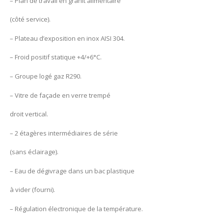
– Plan de travail en granit alimentaire
(côté service).
– Plateau d’exposition en inox AISI 304.
– Froid positif statique +4/+6°C.
– Groupe logé gaz R290.
– Vitre de façade en verre trempé
droit vertical.
– 2 étagères intermédiaires de série
(sans éclairage).
– Eau de dégivrage dans un bac plastique
à vider (fourni).
– Régulation électronique de la température.