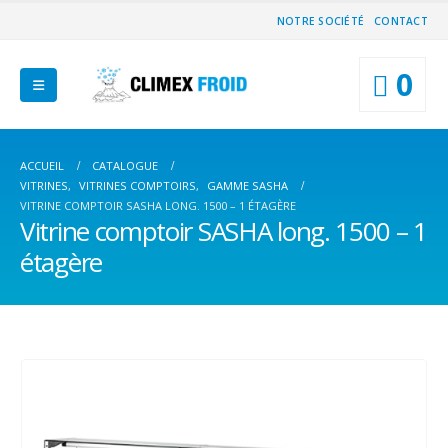
NOTRE SOCIÉTÉ
CONTACT
0
ACCUEIL
CATALOGUE
VITRINES
,
VITRINES COMPTOIRS
,
GAMME SASHA
VITRINE COMPTOIR SASHA LONG. 1500 – 1 ÉTAGÈRE
Vitrine comptoir SASHA long. 1500 – 1
étagère