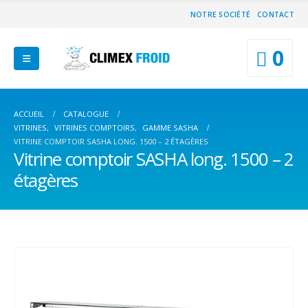
NOTRE SOCIÉTÉ
CONTACT
0
ACCUEIL
CATALOGUE
VITRINES
,
VITRINES COMPTOIRS
,
GAMME SASHA
VITRINE COMPTOIR SASHA LONG. 1500 – 2 ÉTAGÈRES
Vitrine comptoir SASHA long. 1500 – 2
étagères