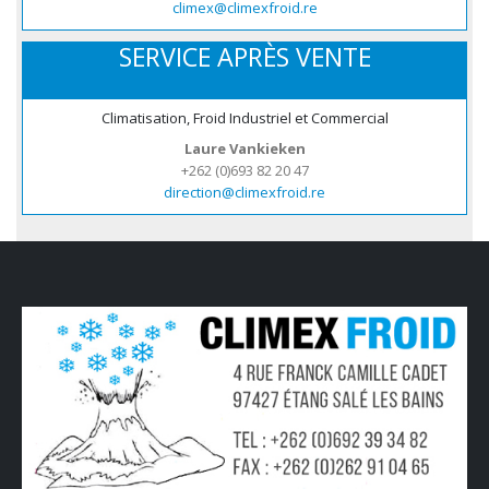
climex@climexfroid.re
SERVICE APRÈS VENTE
Climatisation, Froid Industriel et Commercial
Laure Vankieken
+262 (0)693 82 20 47
direction@climexfroid.re