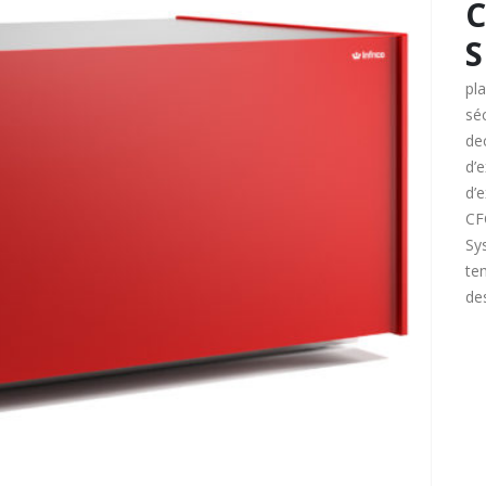
C
S
pla
sé
dec
d’e
d’e
CF
Sy
te
de