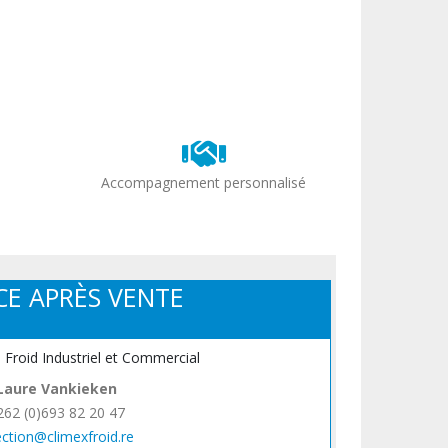
Accompagnement personnalisé
CE APRÈS VENTE
, Froid Industriel et Commercial
Laure Vankieken
262 (0)693 82 20 47
ection@climexfroid.re