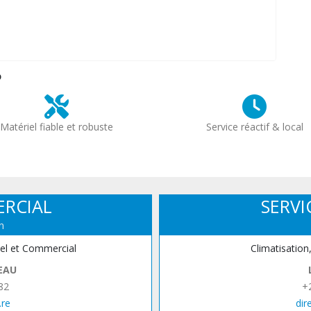
?
Matériel fiable et robuste
Service réactif & local
ERCIAL
SERVI
n
iel et Commercial
Climatisation
EAU
82
+
.re
dir