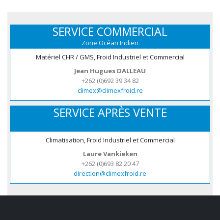
SERVICE COMMERCIAL
Zone Océan Indien
Matériel CHR / GMS, Froid Industriel et Commercial
Jean Hugues DALLEAU
+262 (0)692 39 34 82
climex@climexfroid.re
SERVICE APRÈS VENTE
Climatisation, Froid Industriel et Commercial
Laure Vankieken
+262 (0)693 82 20 47
direction@climexfroid.re