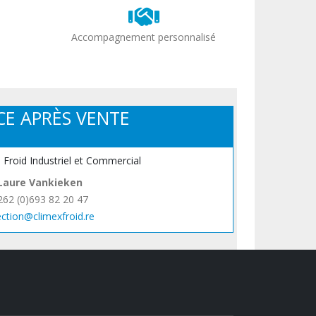
Accompagnement personnalisé
CE APRÈS VENTE
, Froid Industriel et Commercial
Laure Vankieken
262 (0)693 82 20 47
ection@climexfroid.re