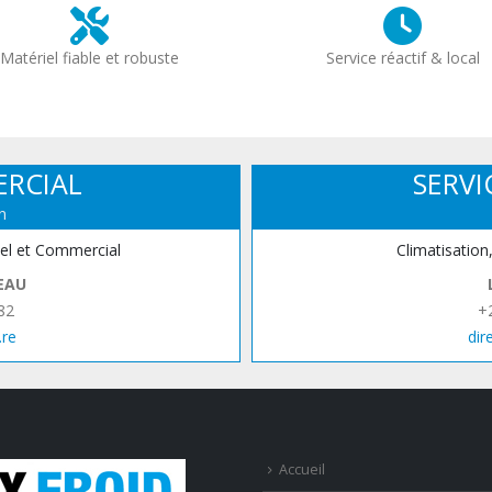
Matériel fiable et robuste
Service réactif & local
ERCIAL
SERVI
n
iel et Commercial
Climatisation
EAU
82
+
.re
dir
Accueil