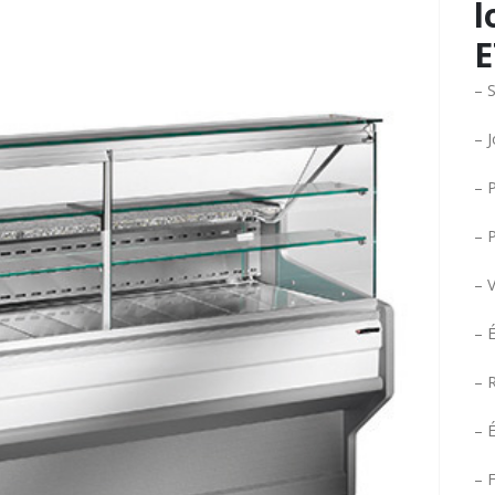
l
– 
– 
– P
– P
– 
– 
– 
– É
– F