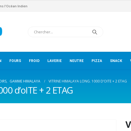
ns l'Océan Indien
N
FOURS
FROID
LAVERIE
NEUTRE
PIZZA
SNACK
OIRS
,
GAMME HIMALAYA
VITRINE HIMALAYA LONG. 1000 D’OITE + 2 ETAG
000 d’oITE + 2 ETAG
V