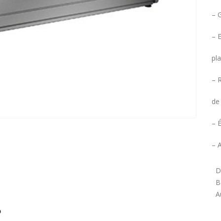
– 
– 
pla
– 
de
– É
– 
D
B
A
?