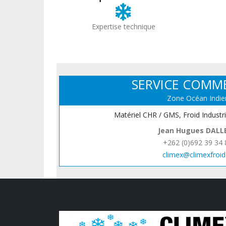
Expertise technique
SERVICE COMM
Zone Océan Indie
Matériel CHR / GMS, Froid Industr
Jean Hugues DALL
+262 (0)692 39 34 
climex@climexfroid