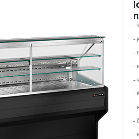
l
n
– S
– 
– P
– P
– 
– 
– 
– É
– F