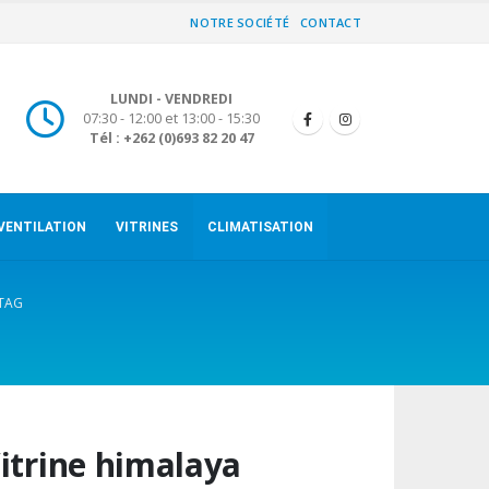
NOTRE SOCIÉTÉ
CONTACT
LUNDI - VENDREDI
07:30 - 12:00 et 13:00 - 15:30
Tél : +262 (0)693 82 20 47
VENTILATION
VITRINES
CLIMATISATION
ÉTAG
itrine himalaya