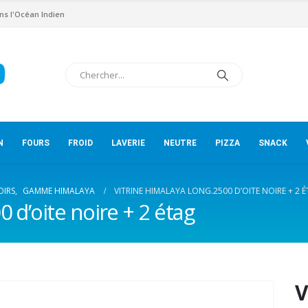
ns l'Océan Indien
N
FOURS
FROID
LAVERIE
NEUTRE
PIZZA
SNACK
OIRS
,
GAMME HIMALAYA
VITRINE HIMALAYA LONG.2500 D’OITE NOIRE + 2 
0 d’oite noire + 2 étag
V