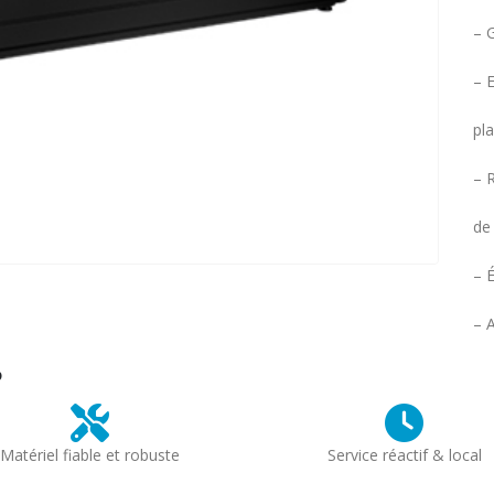
– 
– 
pla
– 
de
– É
– 
?
Matériel fiable et robuste
Service réactif & local