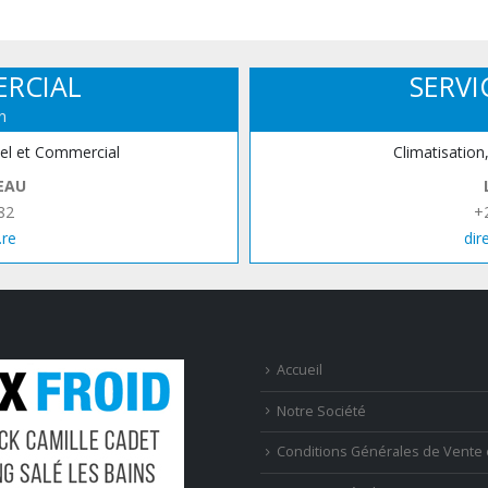
ERCIAL
SERVI
n
iel et Commercial
Climatisation
EAU
82
+
.re
dir
Accueil
Notre Société
Conditions Générales de Vente 