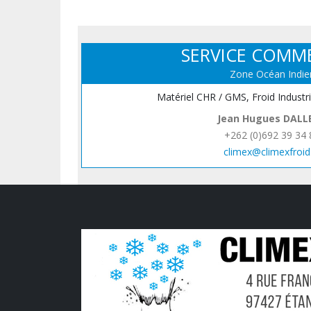
SERVICE COMM
Zone Océan Indie
Matériel CHR / GMS, Froid Industr
Jean Hugues DALL
+262 (0)692 39 34 
climex@climexfroid