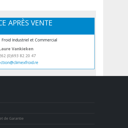
CE APRÈS VENTE
, Froid Industriel et Commercial
Laure Vankieken
262 (0)693 82 20 47
ection@climexfroid.re
et de Garantie