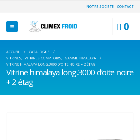
NOTRE SOCIÉTÉ
CONTACT
0
ACCUEIL
CATALOGUE
VITRINES
,
VITRINES COMPTOIRS
,
GAMME HIMALAYA
VITRINE HIMALAYA LONG.3000 D’OITE NOIRE + 2 ÉTAG
Vitrine himalaya long.3000 d’oite noire
+ 2 étag