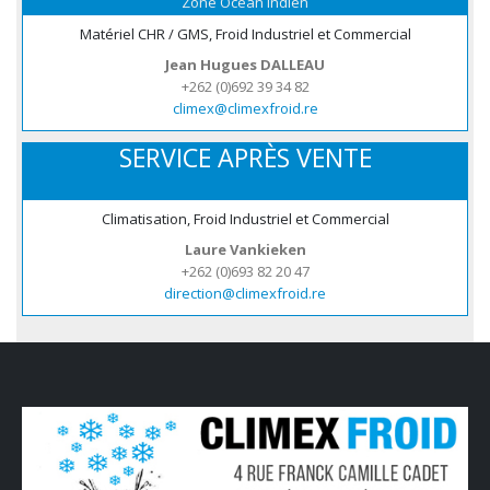
Zone Océan Indien
Matériel CHR / GMS, Froid Industriel et Commercial
Jean Hugues DALLEAU
+262 (0)692 39 34 82
climex@climexfroid.re
SERVICE APRÈS VENTE
Climatisation, Froid Industriel et Commercial
Laure Vankieken
+262 (0)693 82 20 47
direction@climexfroid.re