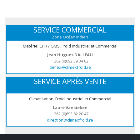
SERVICE COMMERCIAL
Zone Océan Indien
Matériel CHR / GMS, Froid Industriel et Commercial
Jean Hugues DALLEAU
+262 (0)692 39 34 82
climex@climexfroid.re
SERVICE APRÈS VENTE
Climatisation, Froid Industriel et Commercial
Laure Vankieken
+262 (0)693 82 20 47
direction@climexfroid.re