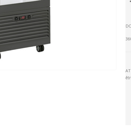
DO
36
AT
êt