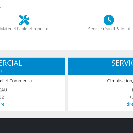
?
Matériel fiable et robuste
Service réactif & local
ERCIAL
SERVI
n
iel et Commercial
Climatisation
EAU
82
+
.re
dir