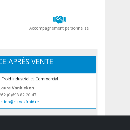
Accompagnement personnalisé
CE APRÈS VENTE
, Froid Industriel et Commercial
Laure Vankieken
262 (0)693 82 20 47
ection@climexfroid.re