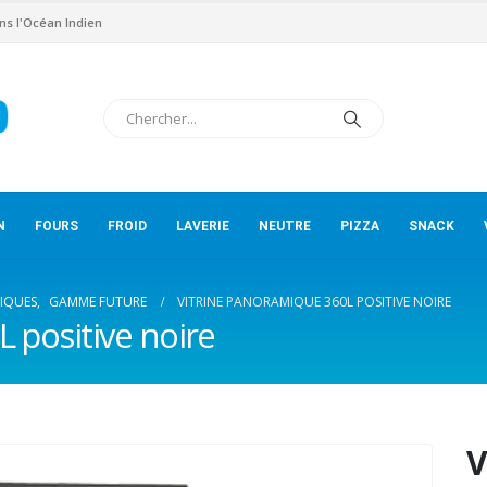
ns l'Océan Indien
N
FOURS
FROID
LAVERIE
NEUTRE
PIZZA
SNACK
IQUES
,
GAMME FUTURE
VITRINE PANORAMIQUE 360L POSITIVE NOIRE
 positive noire
V