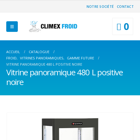
NOTRE SOCIÉTÉ
CONTACT
0
ACCUEIL
CATALOGUE
FROID
,
VITRINES PANORAMIQUES
,
GAMME FUTURE
VITRINE PANORAMIQUE 480 L POSITIVE NOIRE
Vitrine panoramique 480 L positive
noire