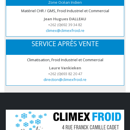
Zone Océan Indien
Matériel CHR / GMS, Froid Industriel et Commercial
Jean Hugues DALLEAU
+262 (0)692 39 34 82
climex@climexfroid.re
SERVICE APRÈS VENTE
Climatisation, Froid Industriel et Commercial
Laure Vankieken
+262 (0)693 82 20 47
direction@climexfroid.re