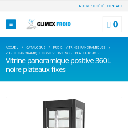
NOTRE SOCIÉTÉ
CONTACT
0
ACCUEIL
CATALOGUE
FROID
,
VITRINES PANORAMIQUES
VITRINE PANORAMIQUE POSITIVE 360L NOIRE PLATEAUX FIXES
Vitrine panoramique positive 360L
noire plateaux fixes