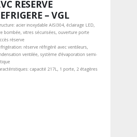
VC RESERVE
EFRIGERE – VGL
ructure: acier inoxydable AISI304, éclairage LED,
tre bombée, vitres sécurisées, ouverture porte
accès réserve
frigération: réserve réfrigéré avec ventileurs,
ndensation ventilée, système d’évaporation semi-
atique
aractéristiques: capacité 217L, 1 porte, 2 étagères