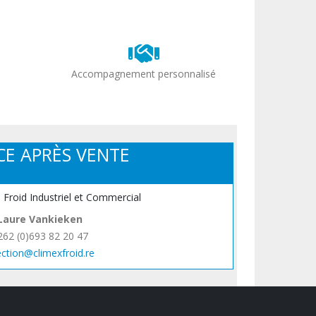
Accompagnement personnalisé
CE APRÈS VENTE
, Froid Industriel et Commercial
Laure Vankieken
262 (0)693 82 20 47
ection@climexfroid.re