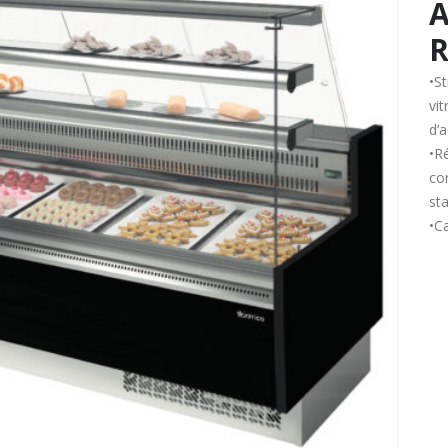
A
R
•St
vi
d’
•Ré
co
st
•C