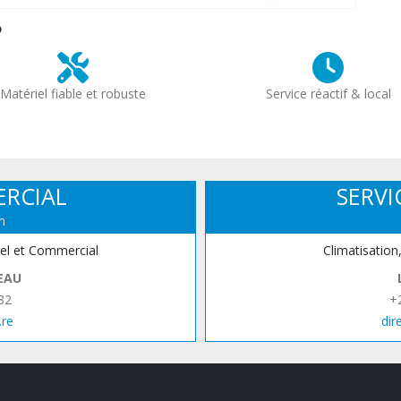
?
Matériel fiable et robuste
Service réactif & local
ERCIAL
SERVI
n
iel et Commercial
Climatisation
EAU
82
+
.re
dir