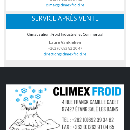
climex@climexfroid.re
SERVICE APRÈS VENTE
Climatisation, Froid Industriel et Commercial
Laure Vankieken
+262 (0)693 82 20 47
direction@climexfroid.re