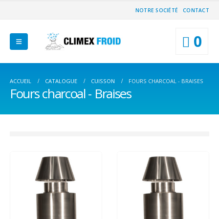
NOTRE SOCIÉTÉ
CONTACT
0
ACCUEIL
CATALOGUE
CUISSON
FOURS CHARCOAL - BRAISES
Fours charcoal - Braises