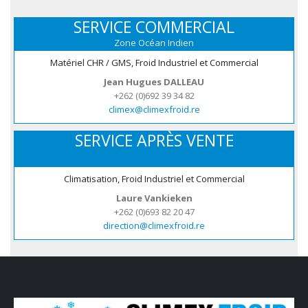
SERVICE COMMERCIAL
Zone Océan Indien
Matériel CHR / GMS, Froid Industriel et Commercial
Jean Hugues DALLEAU
+262 (0)692 39 34 82
climex@climexfroid.re
SERVICE APRÈS VENTE
Climatisation, Froid Industriel et Commercial
Laure Vankieken
+262 (0)693 82 20 47
direction@climexfroid.re