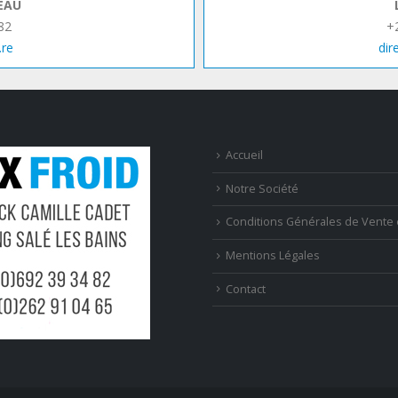
EAU
82
+
.re
dir
Accueil
Notre Société
Conditions Générales de Vente 
Mentions Légales
Contact