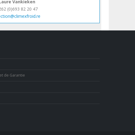
Laure Vankieken
262 (0)693 82 20 47
ection@climexfroid.re
et de Garantie