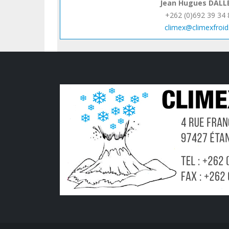
Jean Hugues DALL
+262 (0)692 39 34 
climex@climexfroid