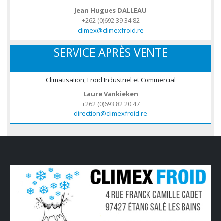
Jean Hugues DALLEAU
+262 (0)692 39 34 82
climex@climexfroid.re
SERVICE APRÈS VENTE
Climatisation, Froid Industriel et Commercial
Laure Vankieken
+262 (0)693 82 20 47
direction@climexfroid.re