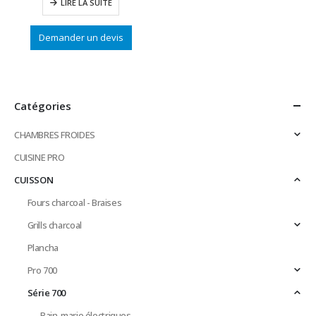
LIRE LA SUITE
Demander un devis
Catégories
CHAMBRES FROIDES
CUISINE PRO
CUISSON
Fours charcoal - Braises
Grills charcoal
Plancha
Pro 700
Série 700
Bain-marie électriques