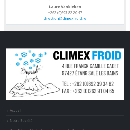
Laure Vankieken
+262 (0)693 82 20 47
direction@climexfroid.re
Accueil
Notre Société