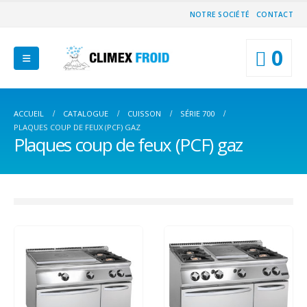
NOTRE SOCIÉTÉ
CONTACT
0
ACCUEIL
CATALOGUE
CUISSON
SÉRIE 700
PLAQUES COUP DE FEUX (PCF) GAZ
Plaques coup de feux (PCF) gaz