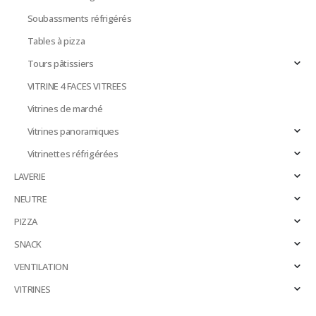
Soubassments réfrigérés
Tables à pizza
Tours pâtissiers
VITRINE 4 FACES VITREES
Vitrines de marché
Vitrines panoramiques
Vitrinettes réfrigérées
LAVERIE
NEUTRE
PIZZA
SNACK
VENTILATION
VITRINES