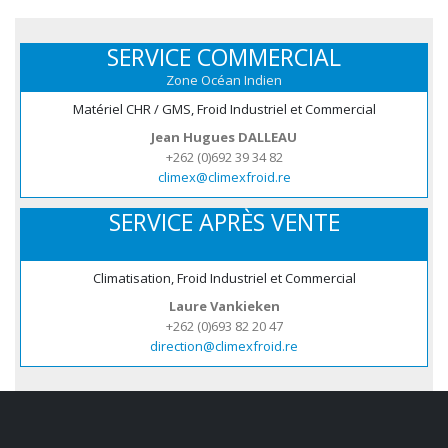
SERVICE COMMERCIAL
Zone Océan Indien
Matériel CHR / GMS, Froid Industriel et Commercial
Jean Hugues DALLEAU
+262 (0)692 39 34 82
climex@climexfroid.re
SERVICE APRÈS VENTE
Climatisation, Froid Industriel et Commercial
Laure Vankieken
+262 (0)693 82 20 47
direction@climexfroid.re