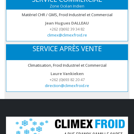
Zone Océan Indien
Matériel CHR / GMS, Froid Industriel et Commercial
Jean Hugues DALLEAU
+262 (0)692 39 34 82
climex@climexfroid.re
SERVICE APRÈS VENTE
Climatisation, Froid Industriel et Commercial
Laure Vankieken
+262 (0)693 82 20 47
direction@climexfroid.re