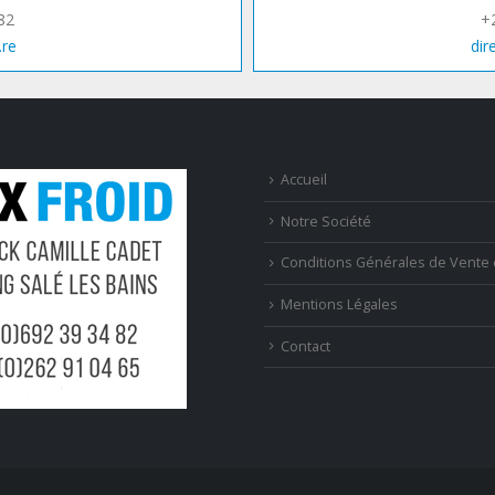
82
+
.re
dir
Accueil
Notre Société
Conditions Générales de Vente 
Mentions Légales
Contact