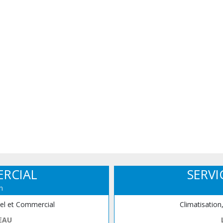
ERCIAL
SERVI
n
iel et Commercial
Climatisation
EAU