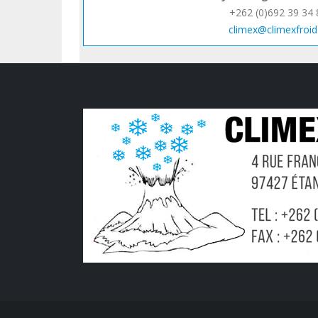
+262 (0)692 39 34 
climex@climexfroid