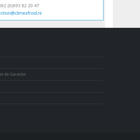
262 (0)693 82 20 47
ection@climexfroid.re
et de Garantie