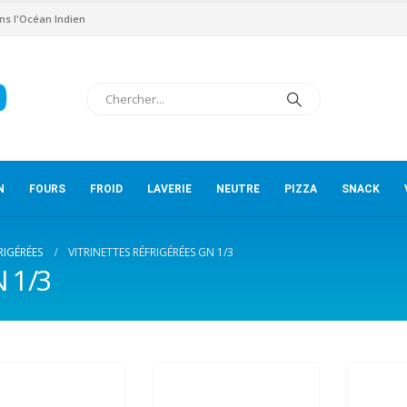
ns l'Océan Indien
N
FOURS
FROID
LAVERIE
NEUTRE
PIZZA
SNACK
RIGÉRÉES
VITRINETTES RÉFRIGÉRÉES GN 1/3
N 1/3