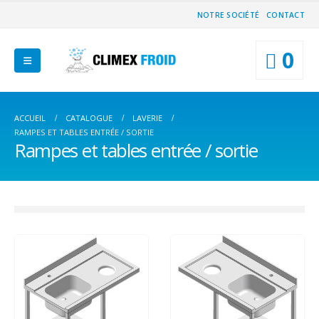
NOTRE SOCIÉTÉ
CONTACT
0
ACCUEIL
CATALOGUE
LAVERIE
RAMPES ET TABLES ENTRÉE / SORTIE
Rampes et tables entrée / sortie