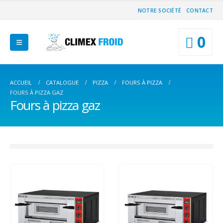
NOTRE SOCIÉTÉ
CONTACT
0
ACCUEIL
CATALOGUE
PIZZA
FOURS À PIZZA
FOURS À PIZZA GAZ
Fours à pizza gaz