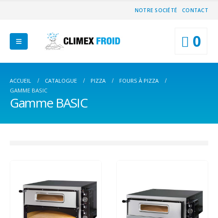
NOTRE SOCIÉTÉ
CONTACT
0
ACCUEIL
CATALOGUE
PIZZA
FOURS À PIZZA
GAMME BASIC
Gamme BASIC