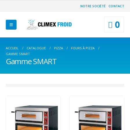
NOTRE SOCIÉTÉ
CONTACT
0
ACCUEIL
CATALOGUE
PIZZA
FOURS À PIZZA
GAMME SMART
Gamme SMART