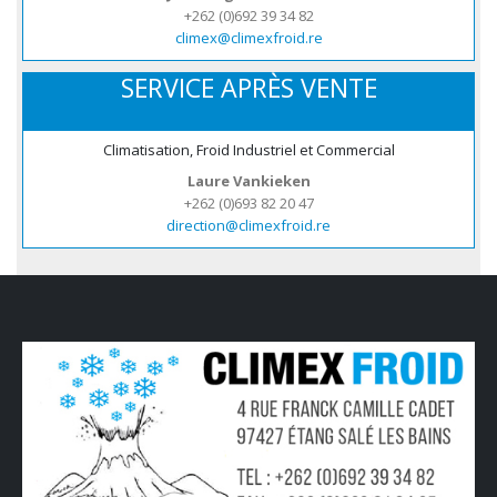
+262 (0)692 39 34 82
climex@climexfroid.re
SERVICE APRÈS VENTE
Climatisation, Froid Industriel et Commercial
Laure Vankieken
+262 (0)693 82 20 47
direction@climexfroid.re