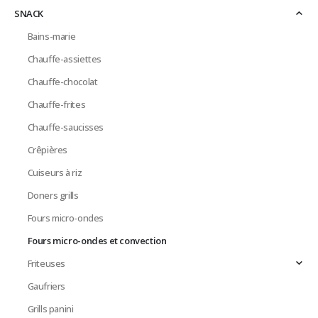
SNACK
Bains-marie
Chauffe-assiettes
Chauffe-chocolat
Chauffe-frites
Chauffe-saucisses
Crêpières
Cuiseurs à riz
Doners grills
Fours micro-ondes
Fours micro-ondes et convection
Friteuses
Gaufriers
Grills panini