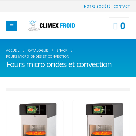
NOTRE SOCIÉTÉ
CONTACT
0
ACCUEIL
CATALOGUE
SNACK
FOURS MICRO-ONDES ET CONVECTION
Fours micro-ondes et convection