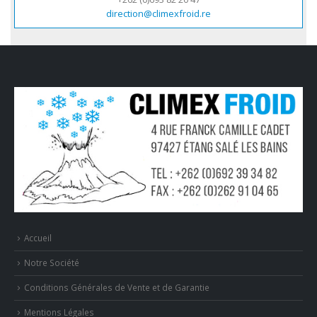
direction@climexfroid.re
Accueil
Notre Société
Conditions Générales de Vente et de Garantie
Mentions Légales