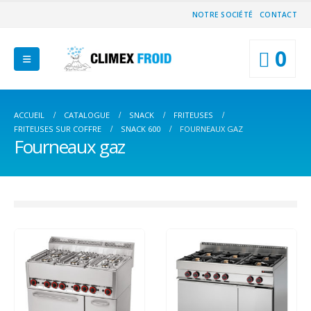
NOTRE SOCIÉTÉ
CONTACT
0
ACCUEIL
CATALOGUE
SNACK
FRITEUSES
FRITEUSES SUR COFFRE
SNACK 600
FOURNEAUX GAZ
Fourneaux gaz