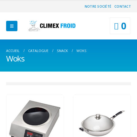
NOTRE SOCIÉTÉ
CONTACT
0
ACCUEIL
CATALOGUE
SNACK
WOKS
Woks