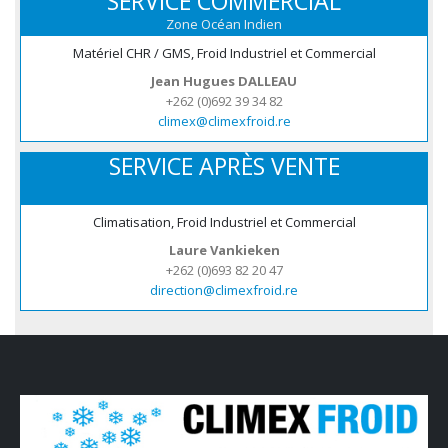
SERVICE COMMERCIAL
Zone Océan Indien
Matériel CHR / GMS, Froid Industriel et Commercial
Jean Hugues DALLEAU
+262 (0)692 39 34 82
climex@climexfroid.re
SERVICE APRÈS VENTE
Climatisation, Froid Industriel et Commercial
Laure Vankieken
+262 (0)693 82 20 47
direction@climexfroid.re