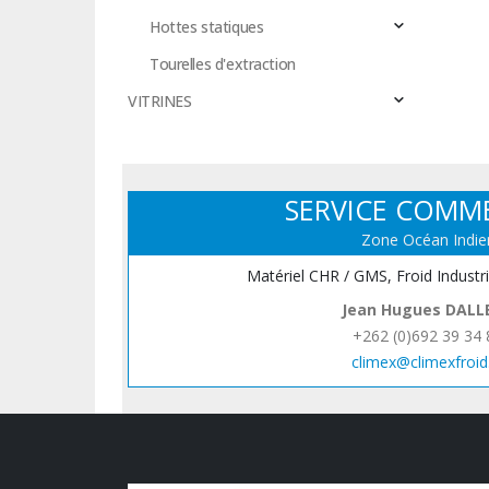
Hottes statiques
Tourelles d'extraction
VITRINES
SERVICE COMM
Zone Océan Indie
Matériel CHR / GMS, Froid Industr
Jean Hugues DALL
+262 (0)692 39 34 
climex@climexfroid