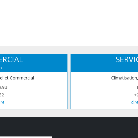
ERCIAL
SERVI
n
iel et Commercial
Climatisation
EAU
82
+
.re
dir