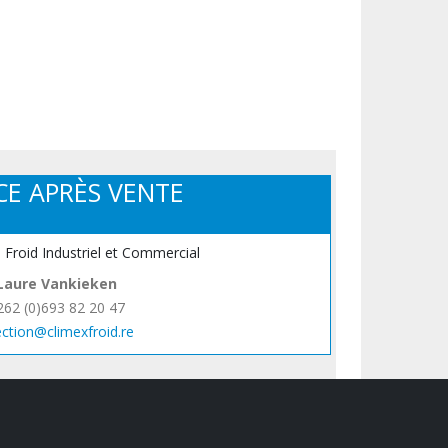
CE APRÈS VENTE
, Froid Industriel et Commercial
Laure Vankieken
262 (0)693 82 20 47
ection@climexfroid.re