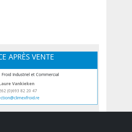
CE APRÈS VENTE
, Froid Industriel et Commercial
Laure Vankieken
262 (0)693 82 20 47
ection@climexfroid.re