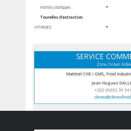
Hottes statiques
Tourelles d'extraction
VITRINES
SERVICE COMM
Zone Océan Indie
Matériel CHR / GMS, Froid Industr
Jean Hugues DALL
+262 (0)692 39 34 
climex@climexfroid