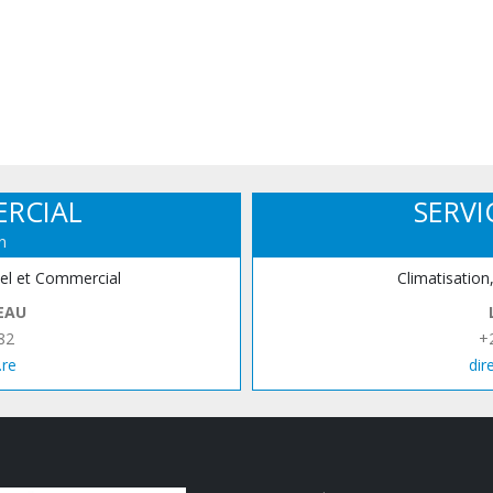
ERCIAL
SERVI
n
iel et Commercial
Climatisation
EAU
82
+
.re
dir