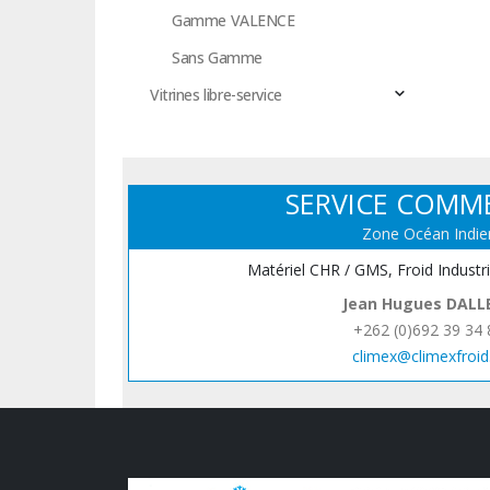
Gamme VALENCE
Sans Gamme
Vitrines libre-service
SERVICE COMM
Zone Océan Indie
Matériel CHR / GMS, Froid Industr
Jean Hugues DALL
+262 (0)692 39 34 
climex@climexfroid