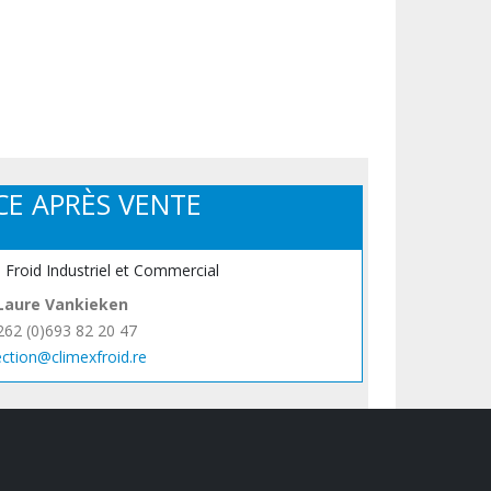
CE APRÈS VENTE
, Froid Industriel et Commercial
Laure Vankieken
262 (0)693 82 20 47
ection@climexfroid.re