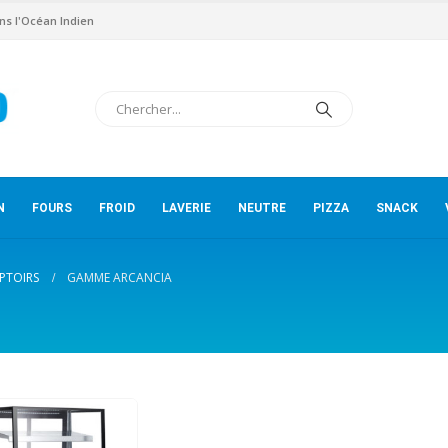
ns l'Océan Indien
N
FOURS
FROID
LAVERIE
NEUTRE
PIZZA
SNACK
PTOIRS
GAMME ARCANCIA