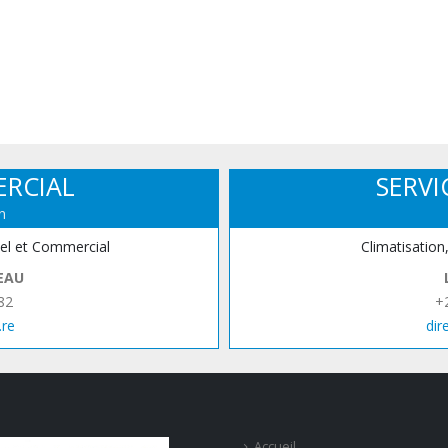
ERCIAL
SERVI
n
iel et Commercial
Climatisation
EAU
82
+
.re
dir
Accueil