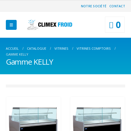
NOTRE SOCIÉTÉ
CONTACT
0
ACCUEIL
CATALOGUE
VITRINES
VITRINES COMPTOIRS
GAMME KELLY
Gamme KELLY