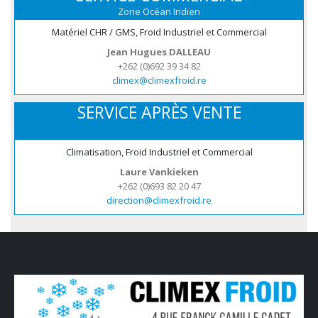
Zone Océan Indien
Matériel CHR / GMS, Froid Industriel et Commercial
Jean Hugues DALLEAU
+262 (0)692 39 34 82
climex@climexfroid.re
SERVICE APRÈS VENTE
Climatisation, Froid Industriel et Commercial
Laure Vankieken
+262 (0)693 82 20 47
direction@climexfroid.re