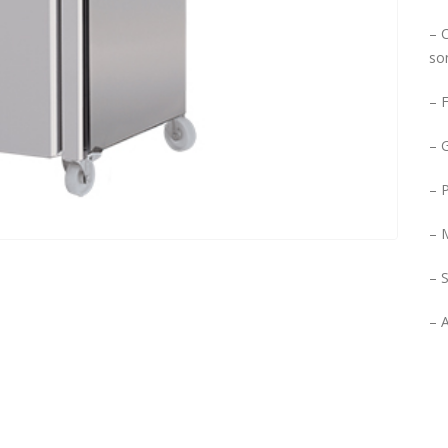
– 
so
– F
– 
– P
– 
– S
– 