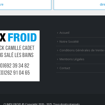
.re
dir
Accueil
Notre Société
Conditions Générales de Vente 
Mentions Légales
Contact
CLIMEX FROID © Copyright 2020 - 2025. Tous droits réservés.