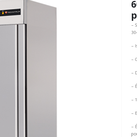
6
p
– S
304
– 
– G
– 
– 
– 
– 
– 
pou