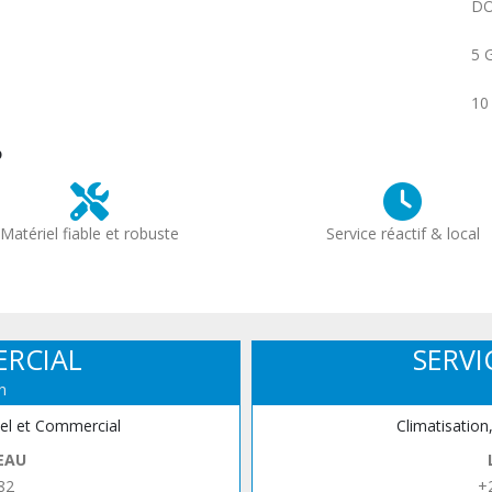
DO
5 
10
?
Matériel fiable et robuste
Service réactif & local
ERCIAL
SERVI
n
iel et Commercial
Climatisation
EAU
82
+