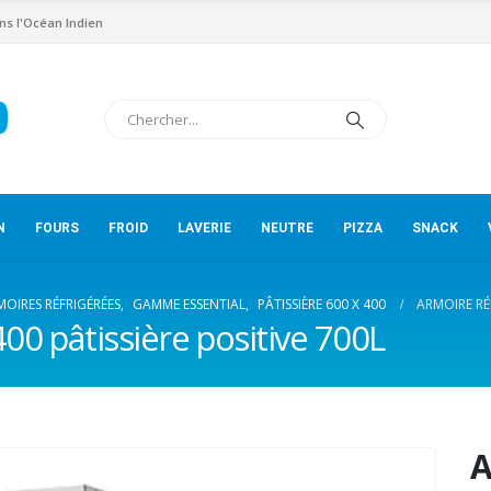
ns l'Océan Indien
N
FOURS
FROID
LAVERIE
NEUTRE
PIZZA
SNACK
MOIRES RÉFRIGÉRÉES
,
GAMME ESSENTIAL
,
PÂTISSIÈRE 600 X 400
ARMOIRE RÉF
00 pâtissière positive 700L
A