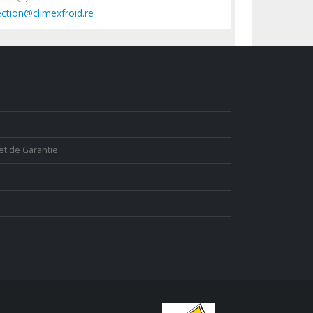
ection@climexfroid.re
et de Garantie