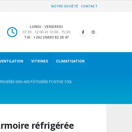
NOTRE SOCIÉTÉ
CONTACT
LUNDI - VENDREDI
07:30 - 12:00 et 13:00 - 15:30
Tél : +262 (0)693 82 20 47
VENTILATION
VITRINES
CLIMATISATION
RIGÉRÉE 600×400 PÂTISSIÈRE POSITIVE 700L
rmoire réfrigérée