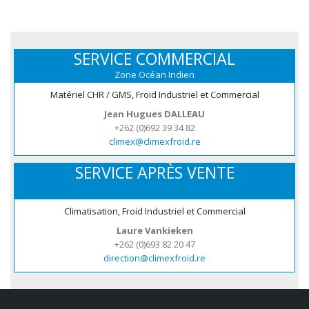
SERVICE COMMERCIAL
Zone Océan Indien
Matériel CHR / GMS, Froid Industriel et Commercial
Jean Hugues DALLEAU
+262 (0)692 39 34 82
climex@climexfroid.re
SERVICE APRÈS VENTE
Climatisation, Froid Industriel et Commercial
Laure Vankieken
+262 (0)693 82 20 47
direction@climexfroid.re