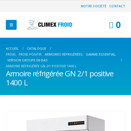
NOTRE SOCIÉTÉ
CONTACT
0
ACCUEIL
CATALOGUE
FROID
,
FROID POSITIF
,
ARMOIRES RÉFRIGÉRÉES
,
GAMME ESSENTIAL
,
VERSION GROUPE EN BAS
ARMOIRE RÉFRIGÉRÉE GN 2/1 POSITIVE 1400 L
Armoire réfrigérée GN 2/1 positive
1400 L