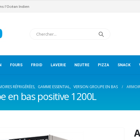
ns l'Océan Indien
N
FOURS
FROID
LAVERIE
NEUTRE
PIZZA
SNACK
MOIRES RÉFRIGÉRÉES
,
GAMME ESSENTIAL
,
VERSION GROUPE EN BAS
ARMOIR
e en bas positive 1200L
A