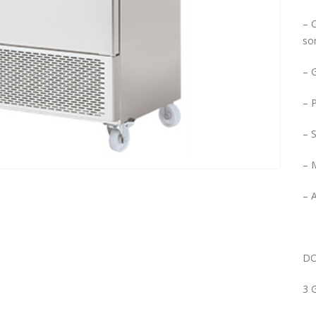
– 
so
– 
– P
– S
– 
– 
DO
3 