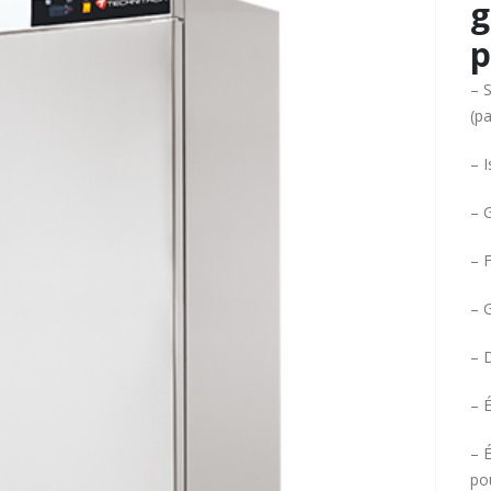
g
p
– S
(pa
– 
– 
– F
– G
– 
– 
– 
pou