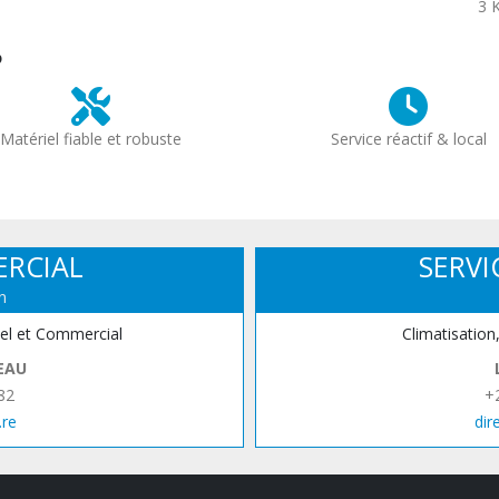
3 
?
Matériel fiable et robuste
Service réactif & local
ERCIAL
SERVI
n
iel et Commercial
Climatisation
EAU
82
+
.re
dir