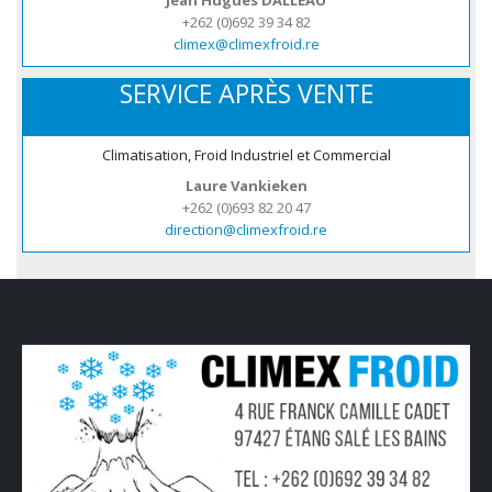
Jean Hugues DALLEAU
+262 (0)692 39 34 82
climex@climexfroid.re
SERVICE APRÈS VENTE
Climatisation, Froid Industriel et Commercial
Laure Vankieken
+262 (0)693 82 20 47
direction@climexfroid.re