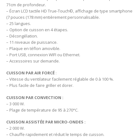
71cm de profondeur.
– Écran LCD tactile HD True-Touch©, affichage de type smartphone
(7 pouces (178 mm) entièrement personnalisable.
– 25 langues.
– Option de cuisson en 4 étapes.
– Décongélation.
– 11 niveaux de puissance.
– Plaque en téflon amovible.
– Port USB, connexion WIFI ou Ethernet.
– Accessoires sur demande.
CUISSON PAR AIR FORCÉ
:
– Vitesse du ventilateur facilement réglable de 0 à 100 %.
– Plus facile de faire griller et dorer.
CUISSON PAR CONVECTION :
– 3 000 W.
– Plage de température de 95 à 270°C.
CUISSON ASSISTÉE PAR MICRO-ONDES :
– 2 000 W.
– Chauffe rapidement et réduit le temps de cuisson.