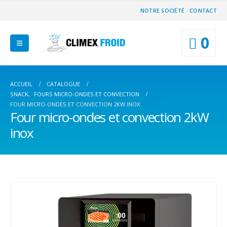
NOTRE SOCIÉTÉ
CONTACT
0
ACCUEIL
CATALOGUE
SNACK
,
FOURS MICRO-ONDES ET CONVECTION
FOUR MICRO-ONDES ET CONVECTION 2KW INOX
Four micro-ondes et convection 2kW
inox