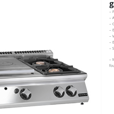
g
– 
– 
– G
– B
– V
– 
– 
– 
fou