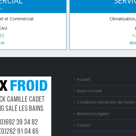
ERCIAL
SERVI
n
iel et Commercial
Climatisation
EAU
82
+
.re
dir
Accueil
Notre Société
Conditions Générales de Vente 
Mentions Légales
Contact