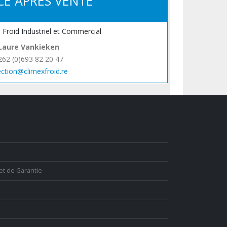
CE APRÈS VENTE
, Froid Industriel et Commercial
Laure Vankieken
262 (0)693 82 20 47
ection@climexfroid.re
et de Garantie