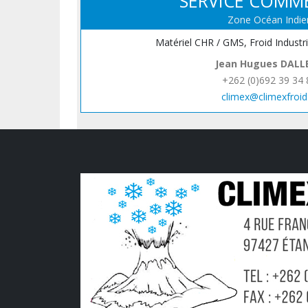
SERVICE COMM
Zone Océan Indie
Matériel CHR / GMS, Froid Industr
Jean Hugues DALL
+262 (0)692 39 34 
climex@climexfroid