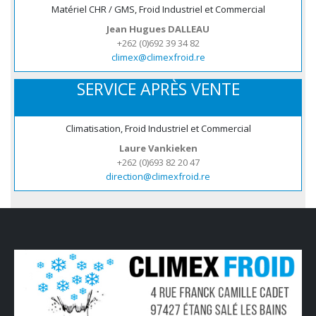
Matériel CHR / GMS, Froid Industriel et Commercial
Jean Hugues DALLEAU
+262 (0)692 39 34 82
climex@climexfroid.re
SERVICE APRÈS VENTE
Climatisation, Froid Industriel et Commercial
Laure Vankieken
+262 (0)693 82 20 47
direction@climexfroid.re