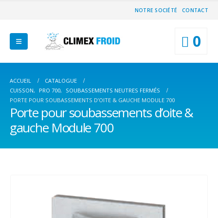
NOTRE SOCIÉTÉ
CONTACT
0
ACCUEIL
CATALOGUE
CUISSON
,
PRO 700
,
SOUBASSEMENTS NEUTRES FERMÉS
PORTE POUR SOUBASSEMENTS D’OITE & GAUCHE MODULE 700
Porte pour soubassements d’oite &
gauche Module 700