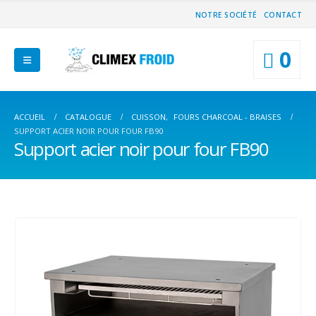
NOTRE SOCIÉTÉ
CONTACT
0
ACCUEIL
CATALOGUE
CUISSON
,
FOURS CHARCOAL - BRAISES
SUPPORT ACIER NOIR POUR FOUR FB90
Support acier noir pour four FB90