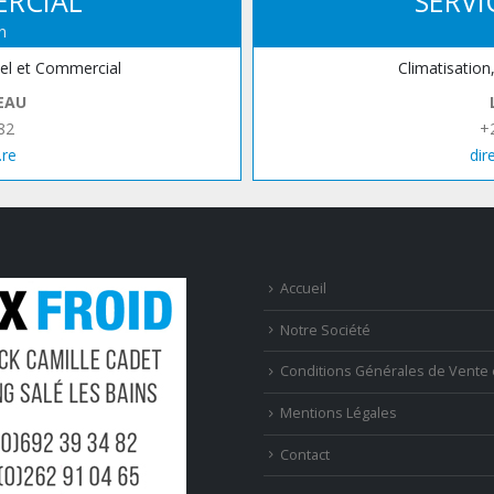
ERCIAL
SERVI
n
iel et Commercial
Climatisation
EAU
82
+
.re
dir
Accueil
Notre Société
Conditions Générales de Vente 
Mentions Légales
Contact