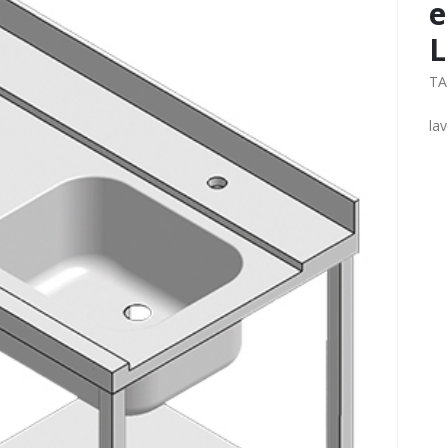
e
L
TA
lav