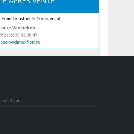
CE APRÈS VENTE
, Froid Industriel et Commercial
Laure Vankieken
262 (0)693 82 20 47
ection@climexfroid.re
et de Garantie