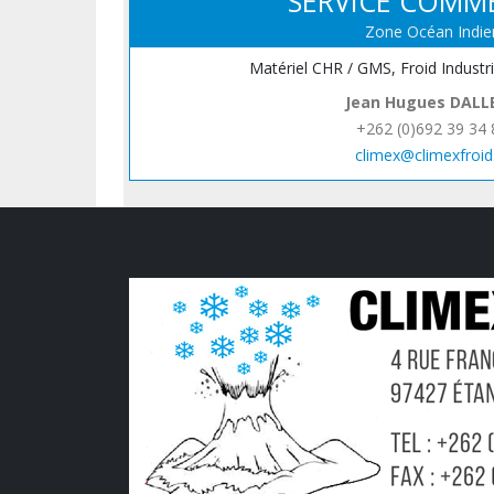
SERVICE COMM
Zone Océan Indie
Matériel CHR / GMS, Froid Industr
Jean Hugues DALL
+262 (0)692 39 34 
climex@climexfroid