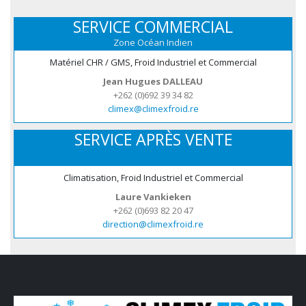
SERVICE COMMERCIAL
Zone Océan Indien
Matériel CHR / GMS, Froid Industriel et Commercial
Jean Hugues DALLEAU
+262 (0)692 39 34 82
climex@climexfroid.re
SERVICE APRÈS VENTE
Climatisation, Froid Industriel et Commercial
Laure Vankieken
+262 (0)693 82 20 47
direction@climexfroid.re