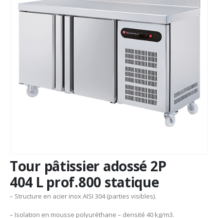
Tour pâtissier adossé 2P
404 L prof.800 statique
– Structure en acier inox AISI 304 (parties visibles).
– Isolation en mousse polyuréthane – densité 40 kg/m3.