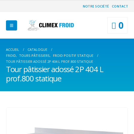
NOTRE SOCIÉTÉ
CONTACT
0
ACCUEIL
CATALOGUE
FROID
,
TOURS PÂTISSIERS
,
FROID POSITIF STATIQUE
TOUR PÂTISSIER ADOSSÉ 2P 404 L PROF.800 STATIQUE
Tour pâtissier adossé 2P 404 L
prof.800 statique