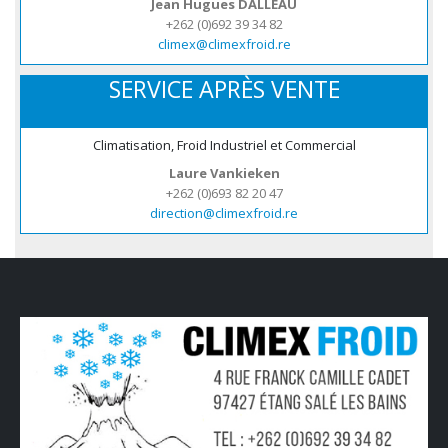
Jean Hugues DALLEAU
+262 (0)692 39 34 82
climex@climexfroid.re
SERVICE APRÈS VENTE
Climatisation, Froid Industriel et Commercial
Laure Vankieken
+262 (0)693 82 20 47
direction@climexfroid.re