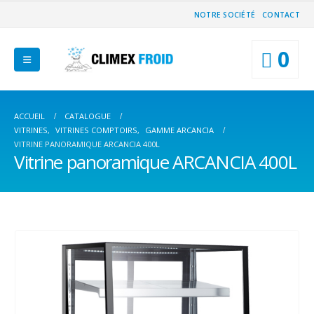
NOTRE SOCIÉTÉ
CONTACT
0
ACCUEIL
CATALOGUE
VITRINES
,
VITRINES COMPTOIRS
,
GAMME ARCANCIA
VITRINE PANORAMIQUE ARCANCIA 400L
Vitrine panoramique ARCANCIA 400L